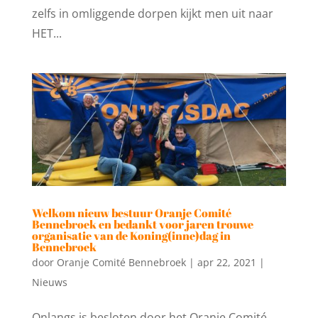
zelfs in omliggende dorpen kijkt men uit naar
HET...
Welkom nieuw bestuur Oranje Comité
Bennebroek en bedankt voor jaren trouwe
organisatie van de Koning(inne)dag in
Bennebroek
door
Oranje Comité Bennebroek
|
apr 22, 2021
|
Nieuws
Onlangs is besloten door het Oranje Comité